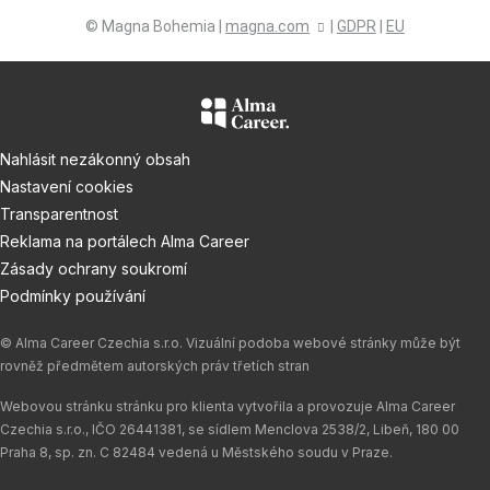
© Magna Bohemia |
magna.com
|
GDPR
|
EU
Nahlásit nezákonný obsah
Nastavení cookies
Transparentnost
Reklama na portálech Alma Career
Zásady ochrany soukromí
Podmínky používání
© Alma Career Czechia s.r.o. Vizuální podoba webové stránky může být
rovněž předmětem autorských práv třetích stran
Webovou stránku stránku pro klienta vytvořila a provozuje Alma Career
Czechia s.r.o., IČO 26441381, se sídlem Menclova 2538/2, Libeň, 180 00
Praha 8, sp. zn. C 82484 vedená u Městského soudu v Praze.