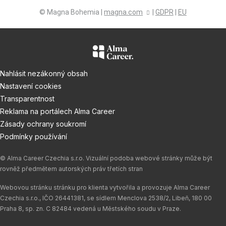
© Magna Bohemia |
magna.com
|
GDPR
|
EU
Nahlásit nezákonný obsah
Nastavení cookies
Transparentnost
Reklama na portálech Alma Career
Zásady ochrany soukromí
Podmínky používání
© Alma Career Czechia s.r.o. Vizuální podoba webové stránky může být
rovněž předmětem autorských práv třetích stran
Webovou stránku stránku pro klienta vytvořila a provozuje Alma Career
Czechia s.r.o., IČO 26441381, se sídlem Menclova 2538/2, Libeň, 180 00
Praha 8, sp. zn. C 82484 vedená u Městského soudu v Praze.